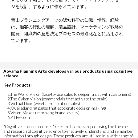
ジを設計」するように作られています。
青山プランニングアーツの認知科学の知識、情報、経験
は、顧客の行動の理解、製品設計、マーケティング戦略の
開発、組織内の意思決定プロセスの最適化などに活用され
ています。
Aoyama Planning Arts develops various products using cognitive
science.
Key Products:
1.The World Vision (face-to-face sales to deepen trust with customers)
2.The Cyber Vision (commercials that activate the brain)
3.Virtual Door (web-based solution sales)
4.Qualia(landing pages that accelerate decision-making)
5.Vision Maker (improving brand loyalty)
6.AI Re-born
"Cognitive science products" refer to those developed using the theories
and research of cognitive science to effectively understand and remember
information through design. These products are utilized in a wide range of