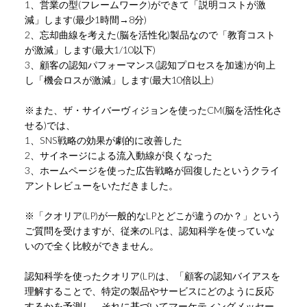
1、営業の型(フレームワーク)ができて「説明コストが激
減」します(最少1時間→8分)
2、忘却曲線を考えた(脳を活性化)製品なので「教育コスト
が激減」します(最大1/10以下)
3、顧客の認知パフォーマンス(認知プロセスを加速)が向上
し「機会ロスが激減」します(最大10倍以上)
※また、ザ・サイバーヴィジョンを使ったCM(脳を活性化さ
せる)では、
1、SNS戦略の効果が劇的に改善した
2、サイネージによる流入動線が良くなった
3、ホームページを使った広告戦略が回復したというクライ
アントレビューをいただきました。
※「クオリア(LP)が一般的なLPとどこが違うのか？」という
ご質問を受けますが、従来のLPは、認知科学を使っていな
いので全く比較ができません。
認知科学を使ったクオリア(LP)は、「顧客の認知バイアスを
理解することで、特定の製品やサービスにどのように反応
するかを予測し、それに基づいてマーケティングメッセー