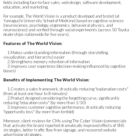
fields including face-to-face sales, web design, software development,
education, and marketing.
For example, The World Vision is a product developed and tested (at
Yamaguchi University School of Medicine) based on cognitive sciences
(neuroscience, psychology, ergonomics, behavioral physics, and
neuroscience) and verified through social experiments (across 50 Toyota
dealerships nationwide for five years).
Features of The World Vision:
1.Makes understanding information (through storytelling,
visualization, and hierarchy) easier
2.Strengthens memory retention of information
3.Improves user experience (decision-making influenced by cognitive
biases)
Benefits of Implementing The World Vision:
1.Creates a sales framework, drastically reducing "explanation costs"
(from at least one hour to 8 minutes)
2.Product designed considering the forgetting curve, significantly
reducing "education costs" (by more than 1/10)
3.Improves customer cognitive performance, drastically reducing
"opportunity loss" (by more than tenfold)
Moreover, client reviews for CMs using The Cyber Vision (commercials
that activate the brain) reported dramatically improved effects of SNS
strategies, better traffic flow from signage, and recovered website
advertising strategies.