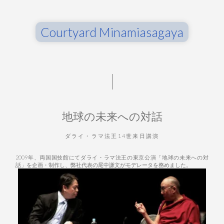
Courtyard Minamiasagaya
地球の未来への対話
ダライ・ラマ法王14世来日講演
2009年、両国国技館にてダライ・ラマ法王の東京公演「地球の未来への対
話」を企画・制作し、弊社代表の尾中謙文がモデレータを務めました。