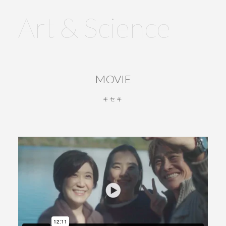
Art &
Science
MOVIE
キセキ