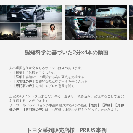
認知科学に基づいた2分×4本の動画
人の選択を加速化させるポイントは４つあります。
・
【概要】
全体観を早くつかむ
・
【詳細】
詳細の中で選択する為の要点を把握する
・
【お客様の声】
客観的な視点やデータを手に入れる
・
【専門家の声】
先進性やプロの意見を聞く
上記の4ポイントを出来るだけ早く一巡させ、飲み込み、記憶することで選択
を加速することができます。
ザ・ワールドヴィジョンの本編を構成する4つの動画
【概要】【詳細】【お客
様の声】【専門家の声】
は、お客様に上記の過程をたどっていただきます。
トヨタ系列販売店様 PRIUS 事例